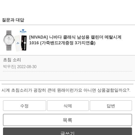
질문과 대답
[NIVADA] 니바다 클래식 남성용 캘린더 메탈시계
1016 (가죽밴드2개증정 3가지연출)
초침 소리
박우진
|
2022-08-30
시계 초침소리가 굉장히 큰데 원래이런가요 아니면 상품결함일까요?.
수정
삭제
답변
목록
글쓰기